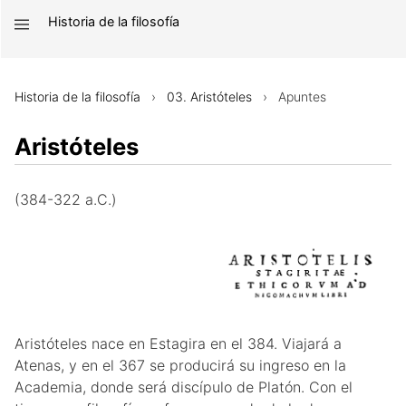
Historia de la filosofía
Historia de la filosofía
Historia de la filosofía
›
03. Aristóteles
› Apuntes
01. Los presocráticos
Aristóteles
02. Platón
Apuntes
03. Aristóteles
Textos
Apuntes
(384-322 a.C.)
Glosario
Texto
Apuntes
Glosario
Texto
Glosario
04. Agustín de Hipona
05. Tomás de Aquino
Apuntes
Aristóteles nace en Estagira en el 384. Viajará a
Atenas, y en el 367 se producirá su ingreso en la
06. Descartes
Texto
Apuntes
Academia, donde será discípulo de Platón. Con el
07. Hume
Glosario
Texto
Apuntes