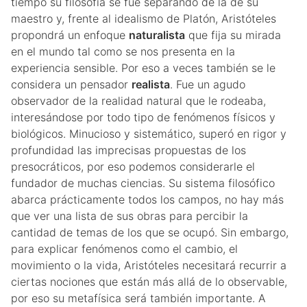
tiempo su filosofía se fue separando de la de su
08. Rousseau
Glosario
Texto
Apuntes
maestro y, frente al idealismo de Platón, Aristóteles
propondrá un enfoque
naturalista
que fija su mirada
09. Kant
Glosario
Texto
Apuntes
en el mundo tal como se nos presenta en la
10. Marx
Glosario
Texto
Apuntes
experiencia sensible. Por eso a veces también se le
11. Nietzsche
Glosario
Texto
Apuntes
considera un pensador
realista
. Fue un agudo
observador de la realidad natural que le rodeaba,
12. Siglo XX
Glosario
Texto
Apuntes
interesándose por todo tipo de fenómenos físicos y
Glosario
Texto
Apuntes
biológicos. Minucioso y sistemático, superó en rigor y
Glosario
Texto Ortega
profundidad las imprecisas propuestas de los
presocráticos, por eso podemos considerarle el
Texto Arendt
fundador de muchas ciencias. Su sistema filosófico
Glosario
abarca prácticamente todos los campos, no hay más
que ver una lista de sus obras para percibir la
cantidad de temas de los que se ocupó. Sin embargo,
para explicar fenómenos como el cambio, el
movimiento o la vida, Aristóteles necesitará recurrir a
ciertas nociones que están más allá de lo observable,
por eso su metafísica será también importante. A