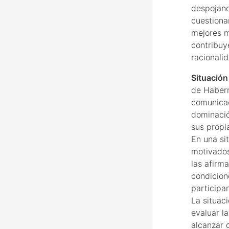
despojand
cuestionar
mejores me
contribuy
racionalid
Situación
de Haberm
comunicac
dominació
sus propi
En una si
motivados
las afirm
condicion
participa
La situac
evaluar la
alcanzar 