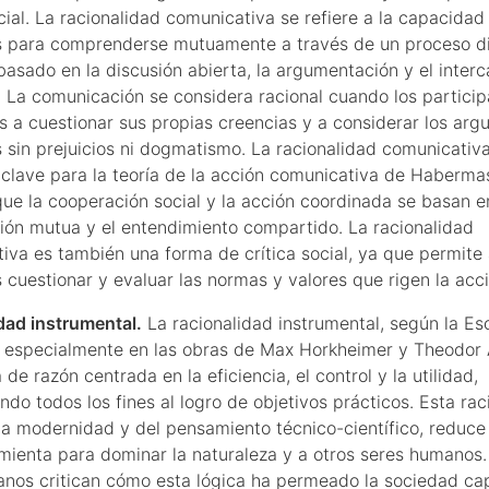
cial. La racionalidad comunicativa se refiere a la capacidad
s para comprenderse mutuamente a través de un proceso di
 basado en la discusión abierta, la argumentación y el inter
. La comunicación se considera racional cuando los partici
s a cuestionar sus propias creencias y a considerar los ar
 sin prejuicios ni dogmatismo. La racionalidad comunicativ
clave para la teoría de la acción comunicativa de Haberma
que la cooperación social y la acción coordinada se basan e
ón mutua y el entendimiento compartido. La racionalidad
iva es también una forma de crítica social, ya que permite 
 cuestionar y evaluar las normas y valores que rigen la acci
dad instrumental.
La racionalidad instrumental, según la Es
, especialmente en las obras de Max Horkheimer y Theodor 
de razón centrada en la eficiencia, el control y la utilidad,
do todos los fines al logro de objetivos prácticos. Esta rac
 la modernidad y del pensamiento técnico-científico, reduce 
mienta para dominar la naturaleza y a otros seres humanos.
ianos critican cómo esta lógica ha permeado la sociedad capi