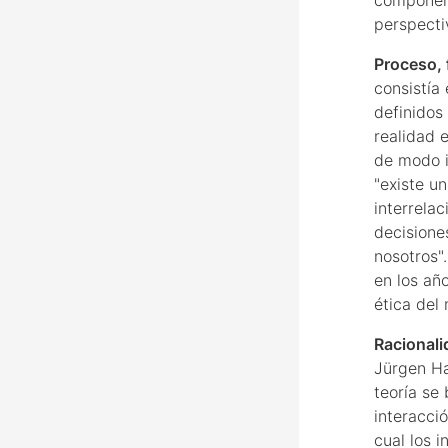
perspectiv
Proceso, f
consistía
definidos
realidad 
de modo i
"existe u
interrela
decisione
nosotros"
en los año
ética del
Racionali
Jürgen H
teoría se
interacci
cual los 