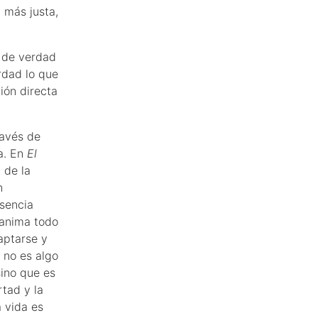
 más justa,
 de verdad
rdad lo que
ción directa
ravés de
da. En
El
 de la
n
esencia
 anima todo
aptarse y
 no es algo
sino que es
rtad y la
a vida es