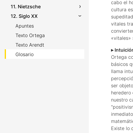
cabo el h
11. Nietzsche
Glosario
Texto
Apuntes
cultura e
12. Siglo XX
Glosario
Texto
Apuntes
supeditad
vitales t
Glosario
Texto
Apuntes
convierte
Glosario
Texto Ortega
«vitales» 
Texto Arendt
▸ Intuició
Glosario
Ortega co
básicos q
llama intu
percepció
ser objeto
heredero 
nuestro c
"positivi
inmediato
matemátic
Existe lo 