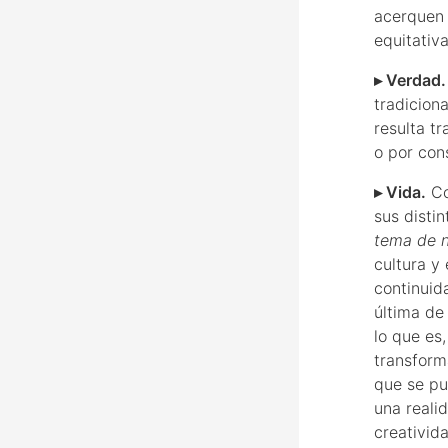
acerquen 
equitativ
▸ Verdad.
tradicion
resulta tr
o por con
▸ Vida.
Co
sus disti
tema de n
cultura y
continuida
última de
lo que es
transform
que se pu
una reali
creativid