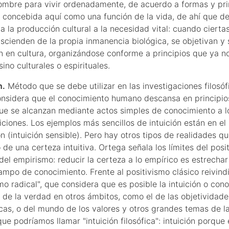
ombre para vivir ordenadamente, de acuerdo a formas y pri
s concebida aquí como una función de la vida, de ahí que d
a la producción cultural a la necesidad vital: cuando cierta
rascienden de la propia inmanencia biológica, se objetivan y 
n en cultura, organizándose conforme a principios que ya n
sino culturales o espirituales.
n.
Método que se debe utilizar en las investigaciones filosóf
nsidera que el conocimiento humano descansa en principi
ue se alcanzan mediante actos simples de conocimiento a l
iciones. Los ejemplos más sencillos de intuición están en el 
n (intuición sensible). Pero hay otros tipos de realidades 
 de una certeza intuitiva. Ortega señala los límites del posi
del empirismo: reducir la certeza a lo empírico es estrech
ampo de conocimiento. Frente al positivismo clásico reivind
smo radical", que considera que es posible la intuición o con
 de la verdad en otros ámbitos, como el de las objetividade
as, o del mundo de los valores y otros grandes temas de la 
que podríamos llamar "intuición filosófica": intuición porque