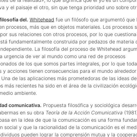
a y el paisaje el otro, sin que tenga prioridad uno sobre otr
ilosofía del.
Whitehead
fue un filósofo que argumentó que l
 en procesos, más que en objetos materiales. Los procesos 
 por sus relaciones con otros procesos, por lo que cuestiona
está fundamentalmente construida por pedazos de materia 
ndependiente. La filosofía del proceso de Whitehead argu
na urgencia de ver al mundo como una red de procesos
cionados de los que somos partes integrales, por lo que tod
s y acciones tienen consecuencias para el mundo alrededor
. Una de las aplicaciones más prometedoras de las ideas d
s más recientes ha sido en el área de la civilización ecológi
 medio ambiente.
dad comunicativa.
Propuesta filosófica y sociológica desarr
abermas en su obra
Teoría de la Acción Comunicativa
(1981)
 basa en la idea de que la comunicación es una forma fund
ón social y que la racionalidad de la comunicación es el med
individuos pueden lograr la comprensión mutua y la cooperac