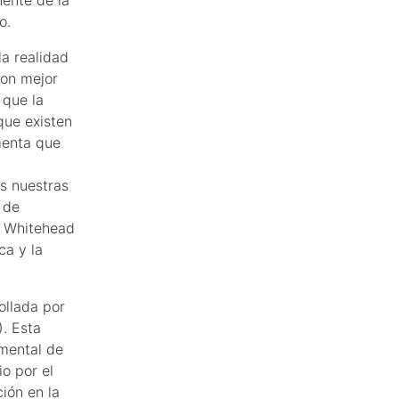
o.
a realidad
son mejor
 que la
que existen
menta que
as nuestras
 de
e Whitehead
ca y la
ollada por
. Esta
amental de
io por el
ión en la