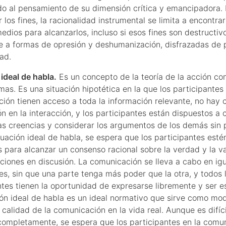
o al pensamiento de su dimensión crítica y emancipadora. 
 los fines, la racionalidad instrumental se limita a encontrar
dios para alcanzarlos, incluso si esos fines son destructivo
e a formas de opresión y deshumanización, disfrazadas de 
ad.
 ideal de habla.
Es un concepto de la teoría de la acción co
as. Es una situación hipotética en la que los participantes
ión tienen acceso a toda la información relevante, no hay 
n en la interacción, y los participantes están dispuestos a 
as creencias y considerar los argumentos de los demás sin p
tuación ideal de habla, se espera que los participantes esté
 para alcanzar un consenso racional sobre la verdad y la v
aciones en discusión. La comunicación se lleva a cabo en ig
es, sin que una parte tenga más poder que la otra, y todos 
ntes tienen la oportunidad de expresarse libremente y ser 
ión ideal de habla es un ideal normativo que sirve como mo
 calidad de la comunicación en la vida real. Aunque es difíc
completamente, se espera que los participantes en la comu