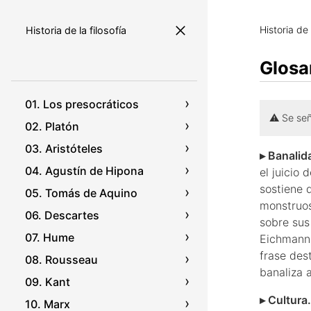
Historia de 
Historia de la filosofía
Glosa
01. Los presocráticos
⚠️ Se se
02. Platón
Apuntes
03. Aristóteles
Textos
Apuntes
▸ Banalid
04. Agustín de Hipona
Glosario
Texto
Apuntes
el juicio
sostiene 
05. Tomás de Aquino
Glosario
Texto
Apuntes
monstruos
06. Descartes
Glosario
Texto
Apuntes
sobre sus
07. Hume
Glosario
Texto
Apuntes
Eichmann 
frase des
08. Rousseau
Glosario
Texto
Apuntes
banaliza a
09. Kant
Glosario
Texto
Apuntes
▸ Cultura.
10. Marx
Glosario
Texto
Apuntes