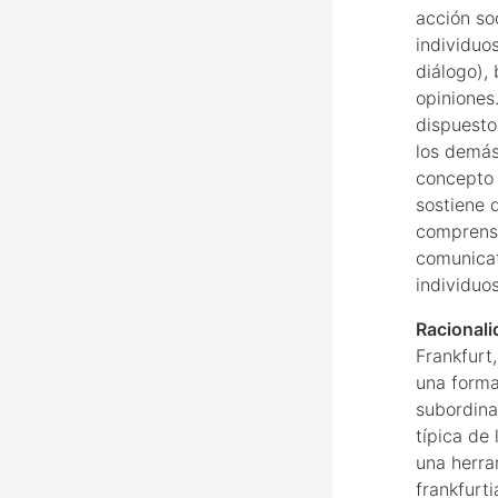
acción so
individuo
diálogo),
opiniones
dispuesto
los demás
concepto 
sostiene 
comprensi
comunicat
individuos
Racionali
Frankfurt
una forma 
subordinan
típica de
una herra
frankfurt