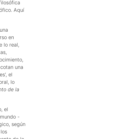
ilosófica
ófico. Aquí
 una
erso en
 lo real,
as,
nocimiento,
 acotan una
s', el
ral, lo
nto de la
, el
l mundo -
ógico, según
 los
nente de la