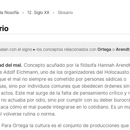
la filosofía
›
12. Siglo XX
› Glosario
rio
ñalan con el signo ▸ los conceptos relacionados con
Ortega
o
Arendt
ad del mal.
Concepto acuñado por la filósofa Hannah Arendt 
 de Adolf Eichmann, uno de los organizadores del Holocausto
que el mal no siempre es cometido por personas sádicas o
as, sino por individuos comunes que obedecen órdenes sin 
 actos. Este mal surge de la falta de pensamiento crítico y 
no actuaba por odio, sino por cumplir con su deber burocrá
taca cómo el mal puede integrarse en lo cotidiano. Es un m
l volverse rutina o norma.
Para Ortega la cultura es el conjunto de producciones que 