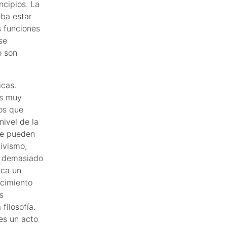
ncipios. La
eba estar
s funciones
se
o son
icas.
os muy
os que
nivel de la
que pueden
tivismo,
ar demasiado
ica un
ocimiento
s
filosofía.
 es un acto