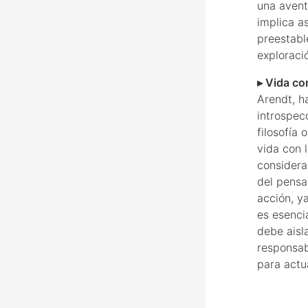
una avent
implica as
preestabl
exploraci
▸ Vida co
Arendt, h
introspec
filosofía
vida con l
considera
del pensa
acción, y
es esenci
debe aisl
responsab
para actu