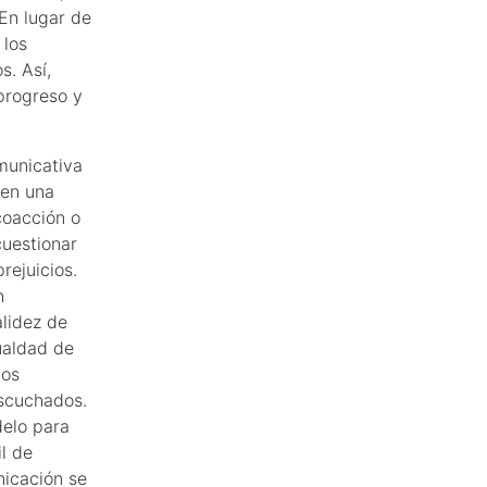
En lugar de
 los
s. Así,
progreso y
municativa
 en una
coacción o
cuestionar
rejuicios.
n
alidez de
ualdad de
los
escuchados.
delo para
il de
nicación se