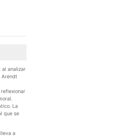
.
al analizar
. Arendt
reflexionar
moral.
tico. La
al que se
lleva a