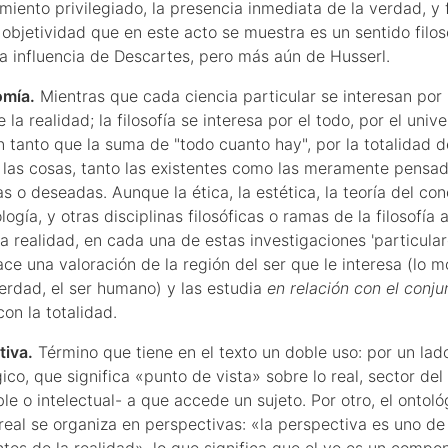
miento privilegiado, la presencia inmediata de la verdad, y f
 objetividad que en este acto se muestra es un sentido filos
a influencia de Descartes, pero más aún de Husserl.
omía.
Mientras que cada ciencia particular se interesan por
 la realidad; la filosofía se interesa por el todo, por el univ
 tanto que la suma de "todo cuanto hay", por la totalidad de
 las cosas, tanto las existentes como las meramente pensad
s o deseadas. Aunque la ética, la estética, la teoría del co
logía, y otras disciplinas filosóficas o ramas de la filosofía
a realidad, en cada una de estas investigaciones 'particulare
ace una valoración de la región del ser que le interesa (lo mo
 verdad, el ser humano) y las estudia
en relación con el conju
on la totalidad.
tiva.
Término que tiene en el texto un doble uso: por un lado
ico, que significa «punto de vista» sobre lo real, sector de
le o intelectual- a que accede un sujeto. Por otro, el ontol
 real se organiza en perspectivas: «la perspectiva es uno de
es de la realidad», lo que significa que el yo es un compo