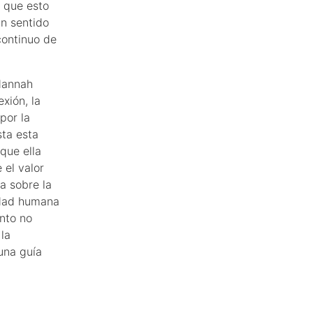
 que esto
un sentido
continuo de
Hannah
xión, la
por la
sta esta
 que ella
 el valor
a sobre la
lidad humana
nto no
 la
 una guía