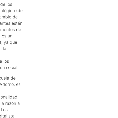
 de los
alógico (de
cambio de
pantes están
gumentos de
a es un
s, ya que
n la
a los
ón social.
cuela de
Adorno, es
ionalidad,
la razón a
 Los
talista,