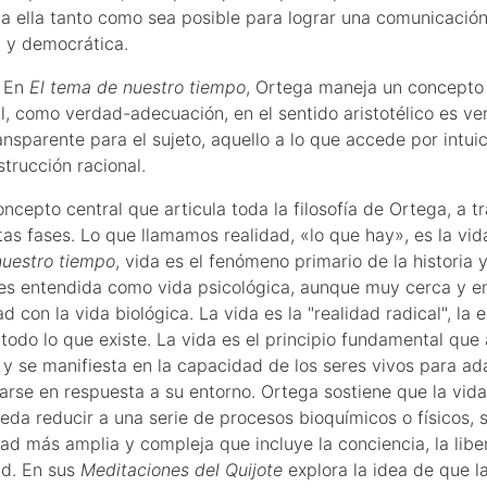
a ella tanto como sea posible para lograr una comunicación
a y democrática.
En
El tema de nuestro tiempo
, Ortega maneja un concepto
al, como verdad-adecuación, en el sentido aristotélico es ve
ansparente para el sujeto, aquello a lo que accede por intui
strucción racional.
ncepto central que articula toda la filosofía de Ortega, a t
ntas fases. Lo que llamamos realidad, «lo que hay», es la vi
uestro tiempo
, vida es el fenómeno primario de la historia y
 es entendida como vida psicológica, aunque muy cerca y e
d con la vida biológica. La vida es la "realidad radical", la 
 todo lo que existe. La vida es el principio fundamental que
, y se manifiesta en la capacidad de los seres vivos para ad
arse en respuesta a su entorno. Ortega sostiene que la vida
eda reducir a una serie de procesos bioquímicos o físicos, 
dad más amplia y compleja que incluye la conciencia, la libe
ad. En sus
Meditaciones del Quijote
explora la idea de que l