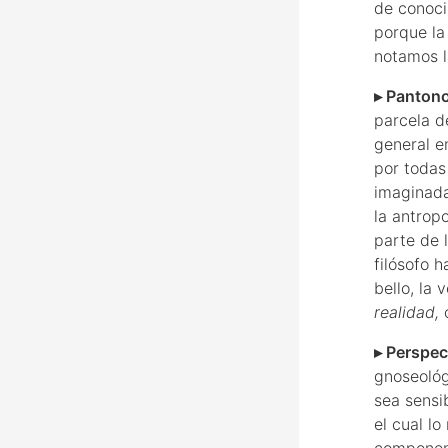
de conoci
porque la
notamos l
▸ Panton
parcela de
general en
por todas
imaginada
la antropo
parte de l
filósofo h
bello, la
realidad,
c
▸ Perspec
gnoseológ
sea sensib
el cual lo
component